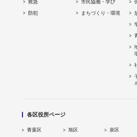
救急
市民協働・学び
防犯
まちづくり・環境
各区役所ページ
青葉区
旭区
泉区