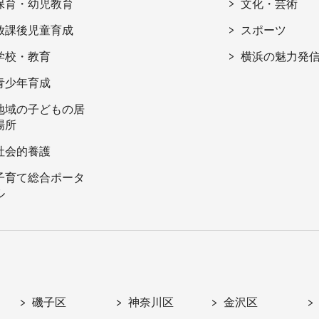
保育・幼児教育
文化・芸術
放課後児童育成
スポーツ
学校・教育
横浜の魅力発
青少年育成
地域の子どもの居
場所
社会的養護
子育て総合ポータ
ル
磯子区
神奈川区
金沢区