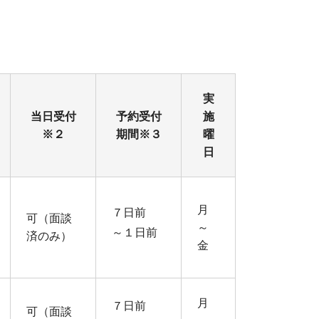
実
当日受付
予約受付
施
※２
期間※３
曜
日
月
７日前
可（面談
～
～１日前
済のみ）
金
月
７日前
可（面談