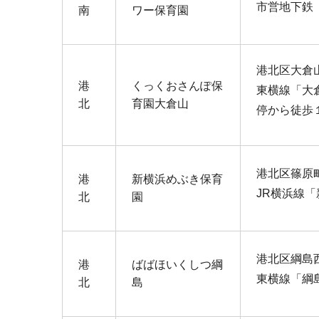
市営地下鉄
南
ワー保育園
港北区大倉山5
港
くっくおさんぽ保
東横線「大
北
育園大倉山
停から徒歩
港北区篠原町2
港
新横浜めぶき保育
JR横浜線
北
園
港北区綱島西3
港
ばばほいくしつ綱
東横線「綱
北
島