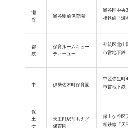
瀬谷区中央3
瀬
瀬谷駅前保育園
相鉄線「瀬
谷
都筑区北山田
都
保育ルームキュー
市営地下鉄
筑
ティーユー
中区弥生町4-
中
伊勢佐木町保育園
市営地下鉄
保
保土ケ谷区天
土
天王町駅前もえぎ
相鉄線「天
ケ
保育園