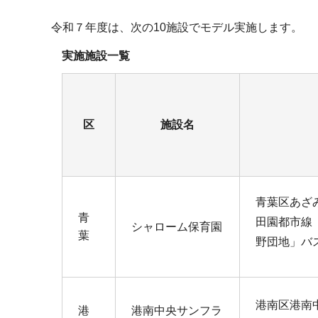
令和７年度は、次の10施設でモデル実施します。
実施施設一覧
区
施設名
青葉区あざみ野
青
田園都市線
シャローム保育園
葉
野団地」バ
港南区港南中央
港
港南中央サンフラ