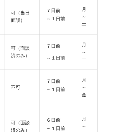
月
７日前
可（当日
～
～１日前
面談）
土
月
７日前
可（面談
～
済のみ）
～１日前
土
月
７日前
不可
～
～１日前
金
月
６日前
可（面談
～
～１日前
済のみ）