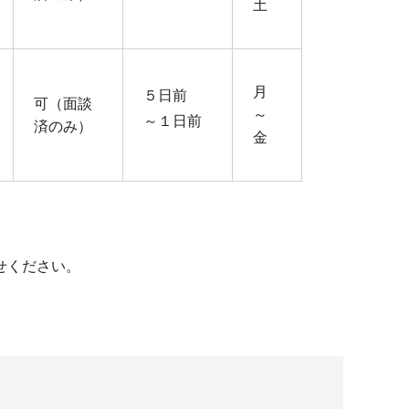
土
月
５日前
可（面談
～
～１日前
済のみ）
金
せください。