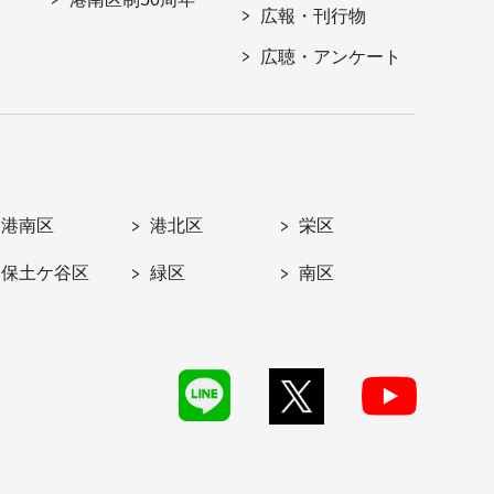
広報・刊行物
広聴・アンケート
港南区
港北区
栄区
保土ケ谷区
緑区
南区