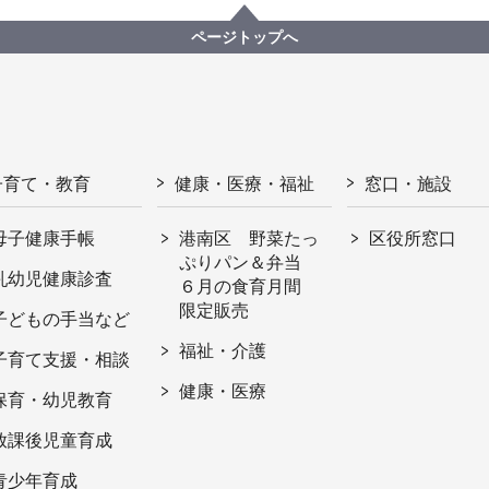
ページトップへ
子育て・教育
健康・医療・福祉
窓口・施設
母子健康手帳
港南区 野菜たっ
区役所窓口
ぷりパン＆弁当
乳幼児健康診査
６月の食育月間
限定販売
子どもの手当など
福祉・介護
子育て支援・相談
健康・医療
保育・幼児教育
放課後児童育成
青少年育成