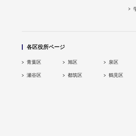
各区役所ページ
青葉区
旭区
泉区
瀬谷区
都筑区
鶴見区