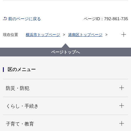
前のページに戻る
ページID：792-861-735
現在位
現在位置
横浜市トップページ
港南区トップページ
窓口・施設
区役所窓口
区内施設一覧
施設ガイド
ページトップへ
区のメニュー
開く
防災・防犯
開く
くらし・手続き
開く
子育て・教育