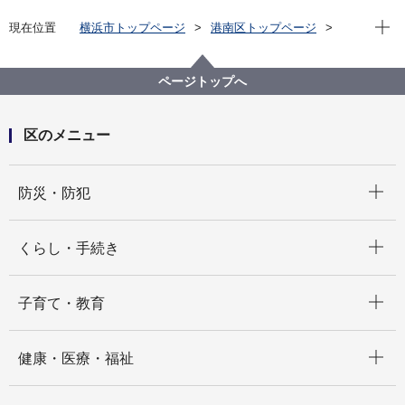
現在位
現在位置
横浜市トップページ
港南区トップページ
子育て・教育
学校・教育
学校ホームページ（公立小・中・高・特別支援学校）
ページトップへ
区のメニュー
開く
防災・防犯
開く
くらし・手続き
開く
子育て・教育
開く
健康・医療・福祉
開く