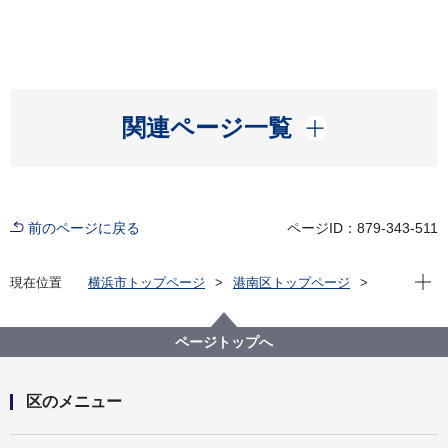
開く
関連ページ一覧
前のページに戻る
ページID：879-343-511
現在位
現在位置
横浜市トップページ
港南区トップページ
窓口・施設
区役所窓口
区内施設一覧
町別で施設を探したい
ページトップへ
区のメニュー
開く