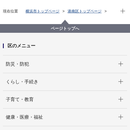
現在位
現在位置
横浜市トップページ
港南区トップページ
くらし・手続き
まちづくり・環境
土木事務所
道路
道路に関する工事 道路自費工事
ページトップへ
区のメニュー
開く
防災・防犯
開く
くらし・手続き
開く
子育て・教育
開く
健康・医療・福祉
開く