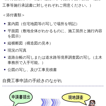
工事等施行承認書に対しそれぞれご用意ください。）
＜添付書類＞
案内図（住宅地図等の写しで場所を明記）
平面図（敷地全体がわかるものに、施工箇所と施行内容
を図示）
縦横断図（構造図の見本）
現況の写真
道路台帳の写しまたは道水路等境界調査図の写し（土木
事務所で入手可能。）
公図の写し、及び工事見積書
自費工事申請の手続きのながれ