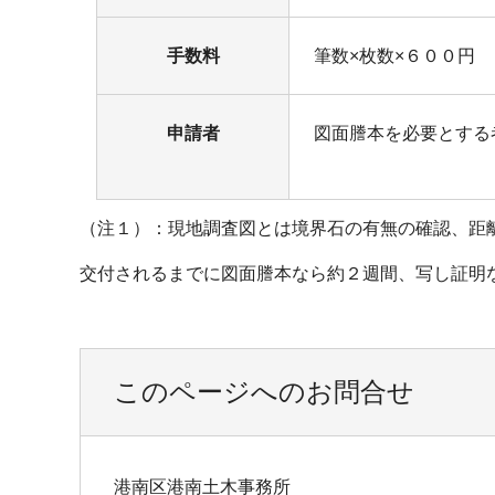
手数料
筆数×枚数×６００円
申請者
図面謄本を必要とする
（注１）：現地調査図とは境界石の有無の確認、距
交付されるまでに図面謄本なら約２週間、写し証明
このページへのお問合せ
港南区港南土木事務所