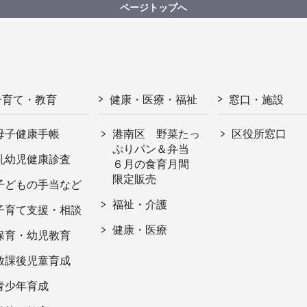
ページトップへ
子育て・教育
健康・医療・福祉
窓口・施設
母子健康手帳
港南区 野菜たっ
区役所窓口
ぷりパン＆弁当
乳幼児健康診査
６月の食育月間
限定販売
子どもの手当など
福祉・介護
子育て支援・相談
健康・医療
保育・幼児教育
放課後児童育成
青少年育成