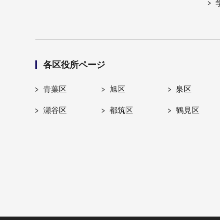
各区役所ページ
青葉区
旭区
泉区
瀬谷区
都筑区
鶴見区