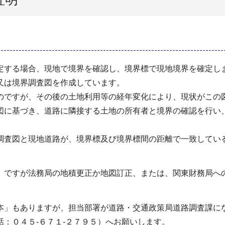
定する場合、現地で境界を確認し、境界標で現地境界を確定し
又は境界調査図を作成しています。
のですが、その後の土地利用等の経年変化により、現状がこの
図に基づき、道路に隣接する土地の所有者と境界の確認を行い
調査図と現地道路が、境界標及び境界標間の距離で一致してい
」ですが法務局の地積更正か地図訂正、または、関東財務局へ
本」もありますが、担当部署が道路・交通政策局道路調査課に
：０４５‐６７１‐２７９５）へお願いします。