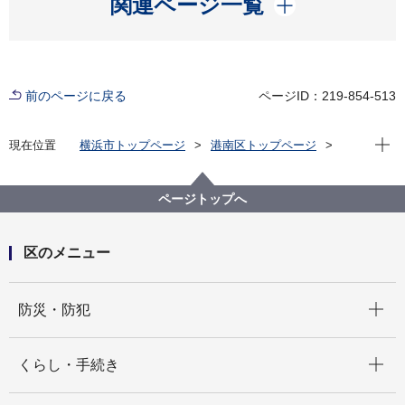
関連ページ一覧
前のページに戻る
ページID：219-854-513
現在位
現在位置
横浜市トップページ
港南区トップページ
くらし・手続き
まちづくり・環境
土木事務所
道路
「図面謄本」・「写し証明」交付申請の注意事項
ページトップへ
区のメニュー
開く
防災・防犯
開く
くらし・手続き
開く