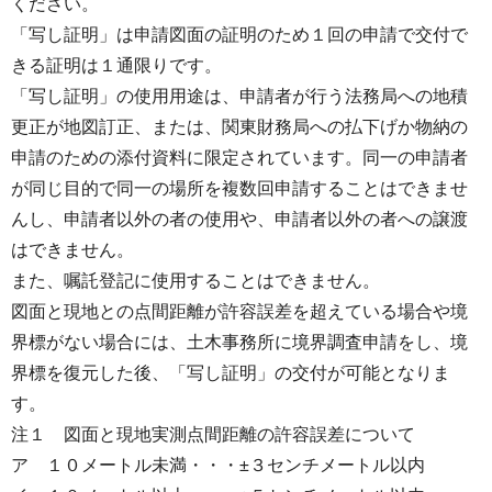
ください。
「写し証明」は申請図面の証明のため１回の申請で交付で
きる証明は１通限りです。
「写し証明」の使用用途は、申請者が行う法務局への地積
更正が地図訂正、または、関東財務局への払下げか物納の
申請のための添付資料に限定されています。同一の申請者
が同じ目的で同一の場所を複数回申請することはできませ
んし、申請者以外の者の使用や、申請者以外の者への譲渡
はできません。
また、嘱託登記に使用することはできません。
図面と現地との点間距離が許容誤差を超えている場合や境
界標がない場合には、土木事務所に境界調査申請をし、境
界標を復元した後、「写し証明」の交付が可能となりま
す。
注１ 図面と現地実測点間距離の許容誤差について
ア １０メートル未満・・・±３センチメートル以内