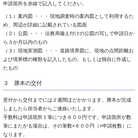
申請箇所を赤線で記入してください。
（１）案内図 ・・・ 現地調査時の案内図として利用するた
め、周辺が詳細に記載されている図面
（２）公図 ・・・ 法務局備え付けの公図の写しで申請日か
ら３か月以内のもの
（３）現地実測図 ・・・ 道路境界図に、現地の点間距離お
よび境界標の種類を記入したもの、もしくは独自に作成し
たもの
３ 謄本の交付
受付から交付までには２週間ほどかかります。謄本が完成
しましたら担当者からご連絡いたします。
手数料は申請箇所１筆につき６００円です。申請箇所が数
筆にまたがる場合は、その筆数×６００円（×申請枚数）に
なります。