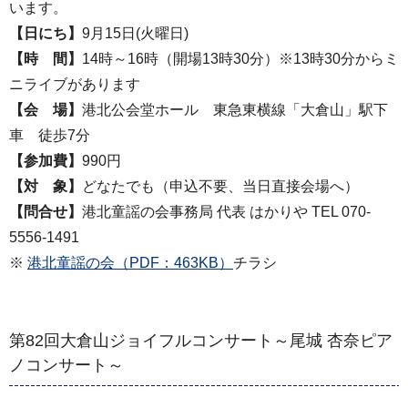
います。
【日にち】
9月15日(火曜日)
【時 間】
14時～16時（開場13時30分）※13時30分からミ
ニライブがあります
【会 場】
港北公会堂ホール 東急東横線「大倉山」駅下
車 徒歩7分
【参加費】
990円
【対 象】
どなたでも（申込不要、当日直接会場へ）
【問合せ】
港北童謡の会事務局 代表 はかりや TEL 070-
5556-1491
※
港北童謡の会（PDF：463KB）
チラシ
第82回大倉山ジョイフルコンサート～尾城 杏奈ピア
ノコンサート～