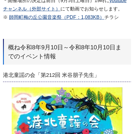
＊開催場所の決定は前日（9月5日土曜日）19時に
youtube
チャンネル（外部サイト）
にて動画でお知らせします。
※
師岡町梅の丘公園音楽祭（PDF：1,083KB）
チラシ
概ね令和8年9月10日～令和8年10月10日ま
でのイベント情報
港北童謡の会「第212回 米谷朋子先生」