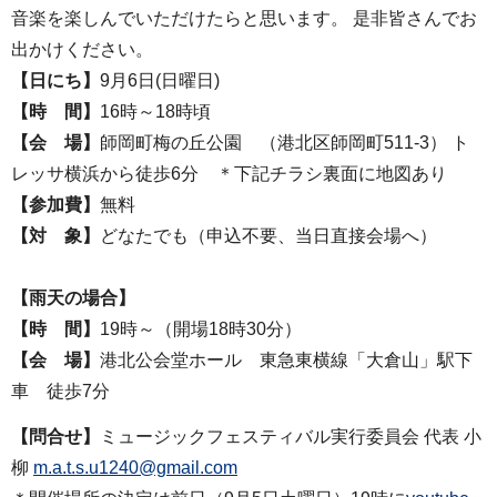
音楽を楽しんでいただけたらと思います。 是非皆さんでお
出かけください。
【日にち】
9月6日(日曜日)
【時 間】
16時～18時頃
【会 場】
師岡町梅の丘公園 （港北区師岡町511-3） ト
レッサ横浜から徒歩6分 ＊下記チラシ裏面に地図あり
【参加費】
無料
【対 象】
どなたでも（申込不要、当日直接会場へ）
【雨天の場合】
【時 間】
19時～（開場18時30分）
【会 場】
港北公会堂ホール 東急東横線「大倉山」駅下
車 徒歩7分
【問合せ】
ミュージックフェスティバル実行委員会 代表 小
柳
m.a.t.s.u1240@gmail.com