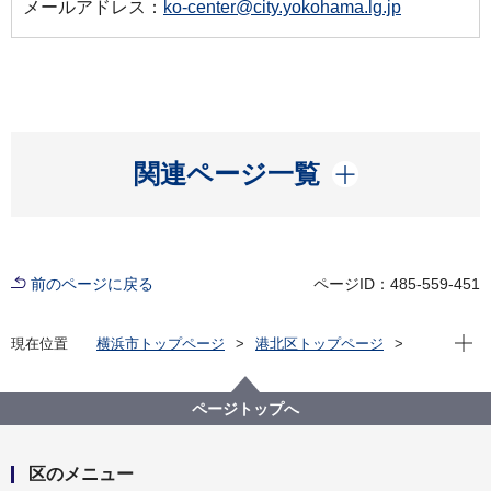
メールアドレス：
ko-center@city.yokohama.lg.jp
開く
関連ページ一覧
前のページに戻る
ページID：485-559-451
現在位
現在位置
横浜市トップページ
港北区トップページ
窓口・施設
区民利用施設
区民活動支援センター
遊学スポット（港北区内・周辺のイベント情報）
ページトップへ
区のメニュー