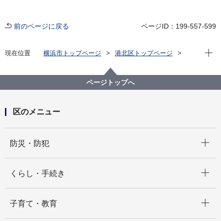
前のページに戻る
ページID：199-557-599
現在位
現在位置
横浜市トップページ
港北区トップページ
くらし・手続き
まちづくり・環境
土木事務所
交通
ページトップへ
区のメニュー
開く
防災・防犯
開く
くらし・手続き
開く
子育て・教育