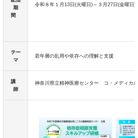
令和８年１月13日(火曜日)～３月27日(金
期
間
テー
若年層の乱用や依存への理解と支援
マ
講
神奈川県立精神医療センター コ・メディカ
師