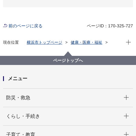
前のページに戻る
ページID：170-325-727
現在位
現在位置
横浜市トップページ
健康・医療・福祉
健康・医療
こころの健康
依存症対策～やめたくてもやめられない方々へ～
支援者の方へ
依存症関連研修
ページトップへ
こころの健康相談センター主催 支援者研修
メニュー
開く
防災・救急
開く
くらし・手続き
開く
子育て・教育