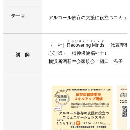
テーマ
アルコール依存の支援に役立つコミュ
りかばりんぐまいんず
（一社）
Recovering Minds
代表理事 
心理師・ 精神保健福祉士）
講 師
横浜断酒新生会家族会 樋口 温子 