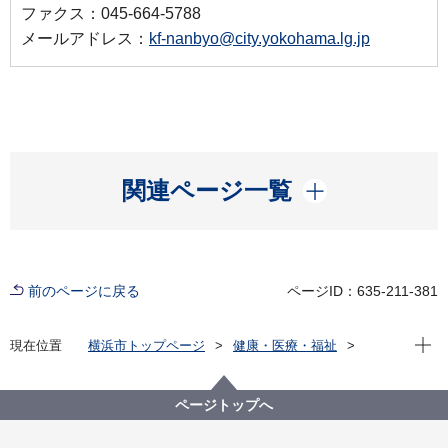
ファクス：045-664-5788
メールアドレス：
kf-nanbyo@city.yokohama.lg.jp
開く
関連ページ一覧
前のページに戻る
ページID：635-211-381
現在位
現在位置
横浜市トップページ
健康・医療・福祉
健康・医療
医療
難病対策
特定医療費（指定難病）助成制度
特定医療費（指定難病）助成制度（市外への転居・市
ページトップへ
外からの転入）