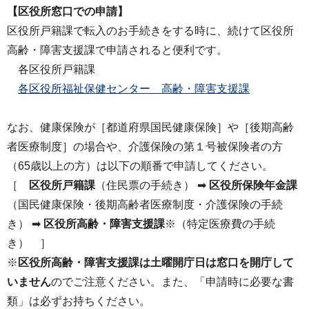
【区役所窓口での申請】
区役所戸籍課で転入のお手続きをする時に、続けて区役所
高齢・障害支援課で申請されると便利です。
各区役所戸籍課
各区役所福祉保健センター 高齢・障害支援課
なお、健康保険が［都道府県国民健康保険］や［後期高齢
者医療制度］の場合や、介護保険の第１号被保険者の方
（65歳以上の方）は以下の順番で申請してください。
［
区役所戸籍課
（住民票の手続き） ➡
区役所保険年金課
（国民健康保険・後期高齢者医療制度・介護保険の手続
き） ➡
区役所高齢・障害支援課
※（特定医療費の手続
き） ］
※
区役所高齢・障害支援課は土曜開庁日は窓口を開庁して
いません
のでご注意ください。また、「申請時に必要な書
類」は必ずお持ちください。