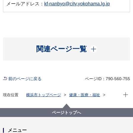
メールアドレス：
kf-nanbyo@city.yokohama.lg.jp
開く
関連ページ一覧
前のページに戻る
ページID：790-560-755
現在位
現在位置
横浜市トップページ
健康・医療・福祉
健康・医療
医療
難病対策
特定医療費（指定難病）助成制度
横浜市医療機関オンライン化支援事業補助金（指定難
ページトップへ
病）
メニュー