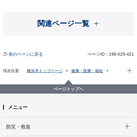
開く
関連ページ一覧
前のページに戻る
ページID：198-629-421
現在位
現在位置
横浜市トップページ
健康・医療・福祉
健康・医療
医療
難病対策
特定医療費（指定難病）助成制度
【医師、医療機関向け】特定医療費（指定難病）助成
ページトップへ
制度（指定医・指定医療機関の申請等）
メニュー
開く
防災・救急