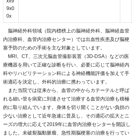
xx9
9x0
0x
脳神経外科領域（院内標榜上の脳神経外科、脳神経血管
内治療科、血管内治療センター）では出血性疾患及び脳梗
塞予防のための手術を主な対象としています。
MRI、CT、三次元脳血管撮影装置（3D-DSA）などの医
療機器を用いて正確な診断を行い、必要に応じて脳神経内
科やリハビリテーション科による神経機能評価を加えて手
術適応を決定し、外科的治療に携わっています。
また当院では従来から、血管の中からカテーテルと呼ば
れる細い管を病変に到達させて治療する血管内治療も積極
的に取り組んでいます。身体を切り開くことがない負担の
少ない治療として近年急速に普及し、その適応の拡大とニ
ーズの増大に応えて2019年に血管内治療センターを開設し
ました。未破裂脳動脈瘤、急性期脳梗塞の治療を行ってい