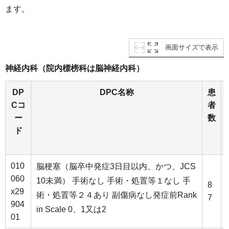
ます。
画面サイズで表示
神経内科（院内標榜科は脳神経内科）
DP
DPC名称
患
Cコ
者
ー
数
ド
010
脳梗塞（脳卒中発症3日目以内、かつ、JCS
060
10未満） 手術なし 手術・処置等１なし 手
8
x29
術・処置等２４あり 副傷病なし発症前Rank
7
904
in Scale 0、1又は2
01