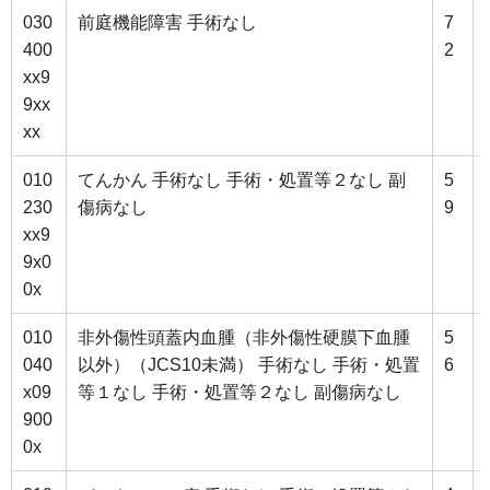
030
前庭機能障害 手術なし
7
400
2
xx9
9xx
xx
010
てんかん 手術なし 手術・処置等２なし 副
5
230
傷病なし
9
xx9
9x0
0x
010
非外傷性頭蓋内血腫（非外傷性硬膜下血腫
5
040
以外）（JCS10未満） 手術なし 手術・処置
6
x09
等１なし 手術・処置等２なし 副傷病なし
900
0x