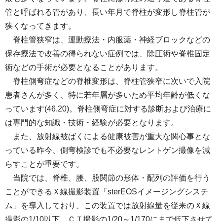
管と呼ばれる管があり、長い年月で脊柱が変形し脊柱管が
狭くなってきます。
脊柱管狭窄は、運動療法・内服薬・神経ブロックなどの
保存療法で改善の得られない症例では、除圧術や脊椎固定
術などの手術が必要となることがあります。
脊柱側弯症などの脊椎変形は、脊柱管狭窄に次いで入院
患者さんが多く、特に若年層が多いため平均年齢が低くな
っています(46.20)。脊柱側弯症に対する診断および治療に
は専門的な知識・技術・経験が必要となります。
また、放射線被ばくによる健康被害が重大な関心事とな
っている昨今、側弯検診でも不必要なレントゲン撮像を減
らすことが重要です。
当院では、脊椎、腰、股関節の形体・配列の評価を行う
ことができるＸ線撮影装置「sterEOSイメージングシステ
ム」を導入しており、この装置では放射線量を従来のＸ線
撮影の1/10以下、ＣＴ撮影の1/20～1/170にまで低下させて