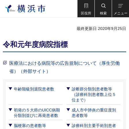
区役所
検索
メニュー
最終更新日 2020年9月25日
令和元年度病院指標
医療法における病院等の広告規制について（厚生労働
省）（外部サイト）
年齢階級別退院患者数
診断群分類別患者数等
（診療科別患者数上位５
位まで）
初発の５大癌のUICC病期
成人市中肺炎の重症度別
分類別並びに再発患者数
患者数等
脳梗塞の患者数等
診療科別主要手術別患者