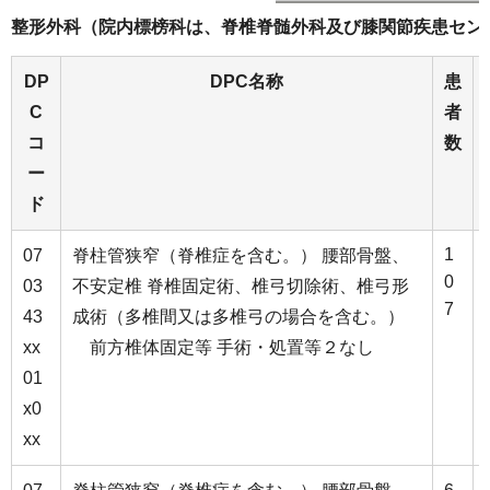
整形外科（院内標榜科は、脊椎脊髄外科及び膝関節疾患セン
DP
DPC名称
患
C
者
コ
数
ー
ド
1
07
脊柱管狭窄（脊椎症を含む。） 腰部骨盤、
0
03
不安定椎 脊椎固定術、椎弓切除術、椎弓形
7
43
成術（多椎間又は多椎弓の場合を含む。）
xx
前方椎体固定等 手術・処置等２なし
01
x0
xx