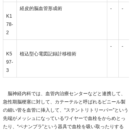
経皮的脳血管形成術
-
-
K1
78-
2
-
-
K5
植込型心電図記録計移植術
97-
3
脳神経内科では、血管内治療センターなどと連携して、
急性期脳梗塞に対して、カテーテルと呼ばれるビニール製
の細い管を⾎管に挿⼊して、“ステントリトリーバー”という
先端がメッシュになっているワイヤーで⾎栓をからめとっ
たり、“ペナンブラ”という器具で血栓を吸い取ったりする