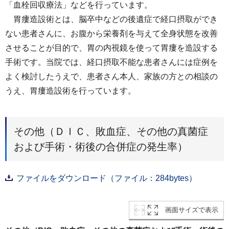
「血栓回収療法」などを⾏っています。
胃瘻造設術とは、脳卒中などの後遺症で経⼝摂取ができ
ない患者さんに、お腹から栄養剤を与えて全⾝状態を改善
させることが目的で、胃の内視鏡を使って胃瘻を造設する
⼿術です。当院では、経⼝摂取不能な患者さんには症例を
よく検討したうえで、患者さん本⼈、家族の⽅との相談の
うえ、胃瘻造設術を⾏っています。
その他（ＤＩＣ、敗血症、その他の真菌症
および手術・術後の合併症の発生率）
ファイルをダウンロード（ファイル：284bytes）
画面サイズで表示