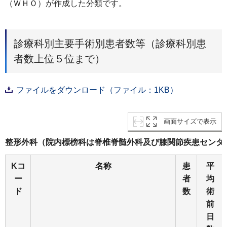
（ＷＨＯ）が作成した分類です。
診療科別主要手術別患者数等（診療科別患
者数上位５位まで）
ファイルをダウンロード（ファイル：1KB）
画面サイズで表示
整形外科（院内標榜科は脊椎脊髄外科及び膝関節疾患センタ
Kコ
名称
患
平
ー
者
均
ド
数
術
前
日