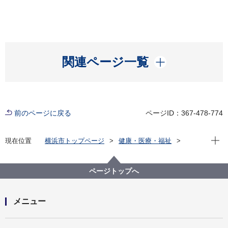
開く
関連ページ一覧
前のページに戻る
ページID：367-478-774
現在位
現在位置
横浜市トップページ
健康・医療・福祉
健康・医療
市立病院
横浜市立脳卒中・神経脊椎センター
病院概要
病院指標
令和元年度病院指標
ページトップへ
メニュー
開く