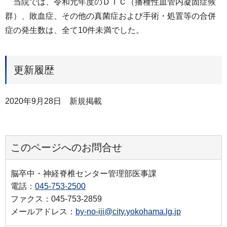
当院では、令和元年度のＤＩＣ（播種性⾎管内凝固症候
群）、敗血症、その他の真菌症および⼿術・処置等の合併
症の発⽣数は、全て10件未満でした。
更新履歴
2020年9月28日 新規掲載
このページへのお問合せ
脳卒中・神経脊椎センター管理部医事課
電話：
045-753-2500
ファクス：045-753-2859
メールアドレス：
by-no-iji@city.yokohama.lg.jp