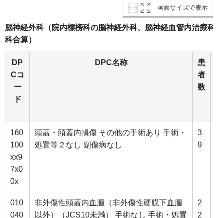
画面サイズで表示
脳神経外科（院内標榜科の脳神経外科、脳神経血管内治療科
科合算）
DP
DPC名称
患
Cコ
者
ー
数
ド
160
頭蓋・頭蓋内損傷 その他の手術あり 手術・
3
100
処置等２なし 副傷病なし
9
xx9
7x0
0x
010
非外傷性頭蓋内血腫（非外傷性硬膜下血腫
2
040
以外）（JCS10未満） 手術なし 手術・処置
2