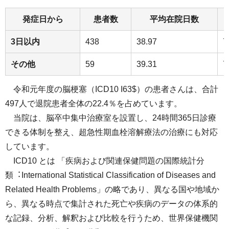
発症日から
患者数
平均在院日数
3日以内
438
38.97
7
その他
59
39.31
7
令和元年度の脳梗塞（ICD10 I63$）の患者さんは、合計
497⼈で退院患者全体の22.4％を占めています。
当院は、脳卒中集中治療室を設置し、24時間365⽇診療
できる体制を整え、超急性期⾎栓溶解療法の治療にも対応
しています。
ICD10 とは 「疾病および関連保健問題の国際統計分
類︓International Statistical Classification of Diseases and
Related Health Problems」の略であり、異なる国や地域か
ら、異なる時点で集計された死亡や疾病のデータの体系的
な記録、分析、解釈および⽐較を⾏うため、世界保健機関