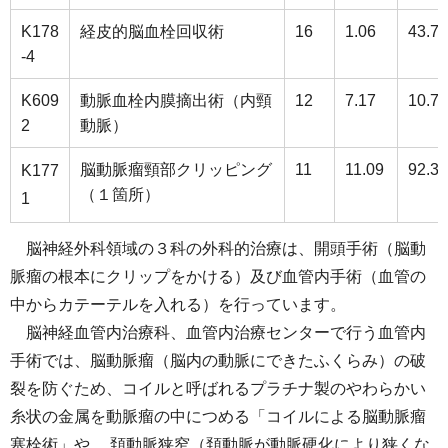
K178
経皮的脳血栓回収術
16
1.06
43.75
-4
K609
動脈血栓内膜摘出術（内頸
12
7.17
10.75
2
動脈）
脳動脈瘤頸部クリッピング
11
11.09
92.36
K177
（１箇所）
1
脳神経外科領域の３科の外科的治療は、開頭手術（脳動
脈瘤の根本にクリップをかける）及び血管内手術（血管の
中からカテーテルを入れる）を行っています。
脳神経血管内治療科、血管内治療センターで行う血管内
手術では、脳動脈瘤（脳内の動脈にできたふくらみ）の破
裂を防ぐため、コイルと呼ばれるプラチナ製のやわらかい
糸状の⾦属を動脈瘤の中につめる「コイルによる脳動脈瘤
塞栓術」や、 頚動脈狭窄（頚動脈が動脈硬化により狭くな