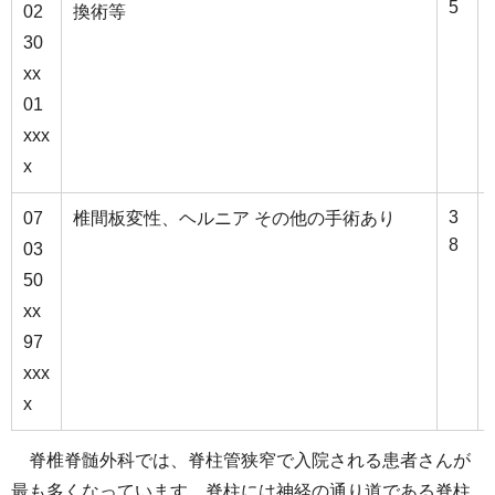
5
02
換術等
30
xx
01
xxx
x
3
07
椎間板変性、ヘルニア その他の手術あり
8
03
50
xx
97
xxx
x
脊椎脊髄外科では、脊柱管狭窄で入院される患者さんが
最も多くなっています。脊柱には神経の通り道である脊柱