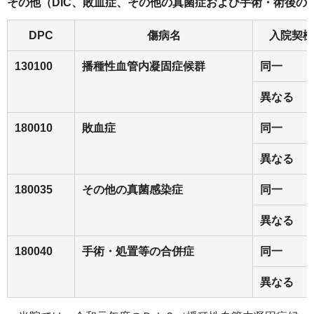
その他（DIC、敗血症、その他の真菌症および手術・術後の
DPC
傷病名
入院契機
130100
播種性血管内凝固症候群
同一
異なる
180010
敗血症
同一
異なる
180035
その他の真菌感染症
同一
異なる
180040
手術・処置等の合併症
同一
異なる