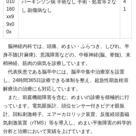
010
4
パーキンソン病 手術なし 手術・処置等２な
160
1
し 副傷病なし
xx9
9x0
0x
脳神経内科では、頭痛、めまい・ふらつき、しびれ、半
身不随(片麻痺)、意識障害などの、中枢神経(脳、脊髄)、末
梢神経、筋肉の病気を診療しています。
代表疾患である脳卒中には、脳卒中集中治療室を設置
し、24時間365⽇診療できる体制を整え、超急性期⾎栓溶
解療法の治療にも対応しています。
また、前庭機能障害を含む、めまいの診療を積極的に⾏
っています。電気眼振計、頭位センサー付きビデオ眼振
計、回転刺激椅子、エアーカロリック装置、反復経頭蓋磁
気刺激装置（rTMS）等を導入し、めまい平衡障害の科学的
分析と治療において実績を上げています。