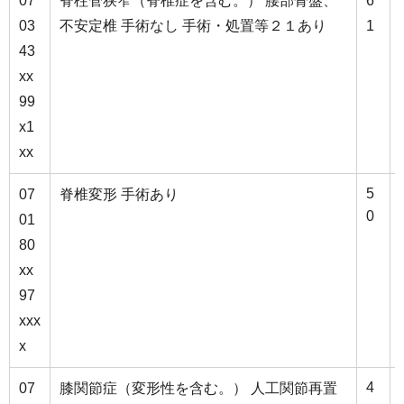
07
脊柱管狭窄（脊椎症を含む。） 腰部骨盤、
6
03
不安定椎 手術なし 手術・処置等２１あり
1
43
xx
99
x1
xx
5
07
脊椎変形 手術あり
0
01
80
xx
97
xxx
x
4
07
膝関節症（変形性を含む。） 人工関節再置