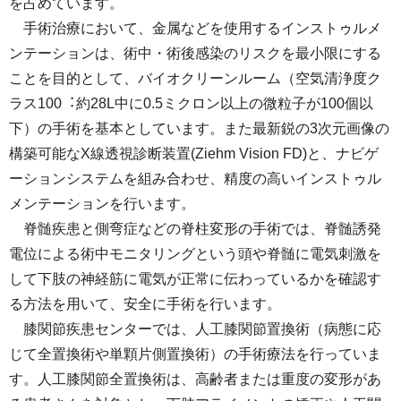
を占めています。
⼿術治療において、⾦属などを使⽤するインストゥルメ
ンテーションは、術中・術後感染のリスクを最⼩限にする
ことを目的として、バイオクリーンルーム（空気清浄度ク
ラス100︓約28L中に0.5ミクロン以上の微粒⼦が100個以
下）の⼿術を基本としています。また最新鋭の3次元画像の
構築可能なX線透視診断装置(Ziehm Vision FD)と、ナビゲ
ーションシステムを組み合わせ、精度の⾼いインストゥル
メンテーションを⾏います。
脊髄疾患と側弯症などの脊柱変形の⼿術では、脊髄誘発
電位による術中モニタリングという頭や脊髄に電気刺激を
して下肢の神経筋に電気が正常に伝わっているかを確認す
る⽅法を⽤いて、安全に⼿術を⾏います。
膝関節疾患センターでは、⼈⼯膝関節置換術（病態に応
じて全置換術や単顆⽚側置換術）の⼿術療法を⾏っていま
す。⼈⼯膝関節全置換術は、⾼齢者または重度の変形があ