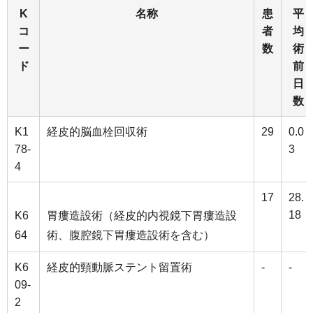
K
名称
患
平
コ
者
均
ー
数
術
ド
前
日
数
K1
経皮的脳血栓回収術
29
0.0
78-
3
4
17
28.
18
K6
胃瘻造設術（経皮的内視鏡下胃瘻造設
64
術、腹腔鏡下胃瘻造設術を含む）
K6
経皮的頸動脈ステント留置術
-
-
09-
2