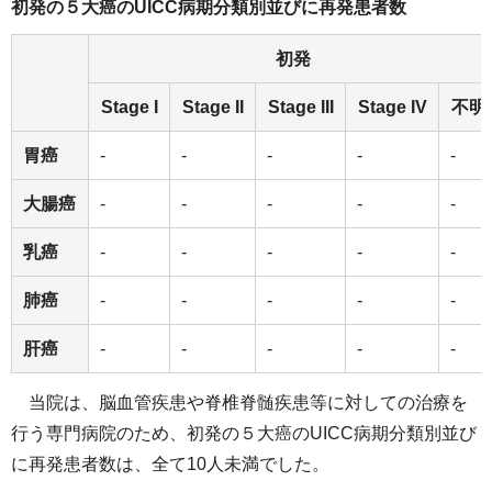
初発の５大癌のUICC病期分類別並びに再発患者数
初発
Stage I
Stage II
Stage III
Stage IV
不明
胃癌
-
-
-
-
-
大腸癌
-
-
-
-
-
乳癌
-
-
-
-
-
肺癌
-
-
-
-
-
肝癌
-
-
-
-
-
当院は、脳血管疾患や脊椎脊髄疾患等に対しての治療を
行う専門病院のため、初発の５大癌のUICC病期分類別並び
に再発患者数は、全て10人未満でした。