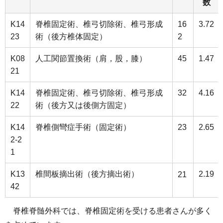
数
K14
脊椎固定術、椎弓切除術、椎弓形成
16
3.72
23
術（後方椎体固定）
2
K08
人工関節置換術（肩，股，膝）
45
1.47
21
K14
脊椎固定術、椎弓切除術、椎弓形成
32
4.16
22
術（後方又は後側方固定）
K14
脊椎側彎症手術（固定術）
23
2.65
2-2
1
K13
椎間板摘出術（後方摘出術）
2.19
21
42
脊椎脊髄外科では、脊椎固定術を受ける患者さんが多く