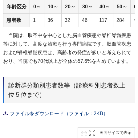
年齢区分
0～
10～
20～
30～
40～
50～
6
患者数
1
36
32
46
117
284
4
当院は、脳卒中を中心とした脳血管疾患や脊椎脊髄疾患
等に対して、高度な治療を行う専門病院です。脳血管疾患
および脊椎脊髄疾患は、高齢者の発症が多いと考えられて
おり、当院でも70代以上が全体の57.6%を占めています。
診断群分類別患者数等（診療科別患者数上
位５位まで）
ファイルをダウンロード（ファイル：2KB）
画面サイズで表示