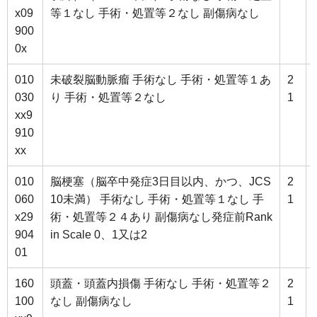
x09
等１なし 手術・処置等２なし 副傷病なし
900
0x
010
未破裂脳動脈瘤 手術なし 手術・処置等１あ
2
030
り 手術・処置等２なし
1
xx9
910
xx
010
脳梗塞（脳卒中発症3日目以内、かつ、JCS
2
060
10未満） 手術なし 手術・処置等１なし 手
1
x29
術・処置等２４あり 副傷病なし発症前Rank
904
in Scale 0、1又は2
01
160
頭蓋・頭蓋内損傷 手術なし 手術・処置等２
2
100
なし 副傷病なし
1