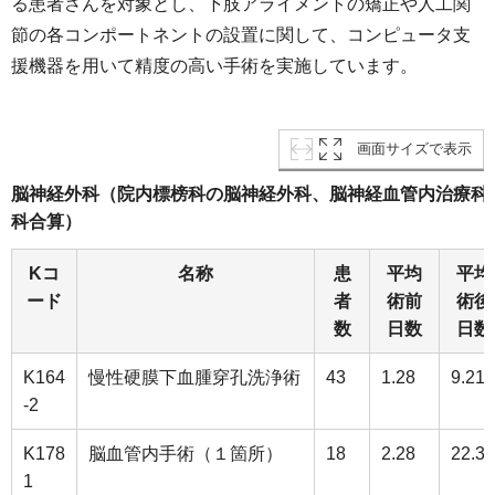
る患者さんを対象とし、下肢アライメントの矯正や⼈⼯関
節の各コンポートネントの設置に関して、コンピュータ⽀
援機器を⽤いて精度の⾼い⼿術を実施しています。
画面サイズで表示
脳神経外科（院内標榜科の脳神経外科、脳神経血管内治療科
科合算）
Kコ
名称
患
平均
平均
ード
者
術前
術後
数
日数
日数
K164
慢性硬膜下血腫穿孔洗浄術
43
1.28
9.21
-2
K178
脳血管内手術（１箇所）
18
2.28
22.39
1