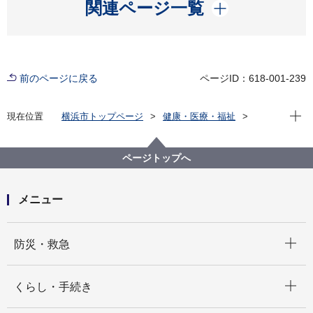
開く
関連ページ一覧
前のページに戻る
ページID：618-001-239
現在位
現在位置
横浜市トップページ
健康・医療・福祉
福祉・介護
生活にお困りの方
ホームレス支援策
ページトップへ
メニュー
開く
防災・救急
開く
くらし・手続き