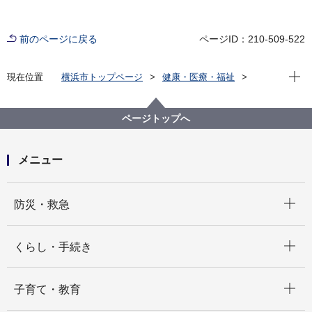
前のページに戻る
ページID：210-509-522
現在位
現在位置
横浜市トップページ
健康・医療・福祉
福祉・介護
生活にお困りの方
ホームレス支援策
ホームレスと人権
ページトップへ
メニュー
開く
防災・救急
開く
くらし・手続き
開く
子育て・教育