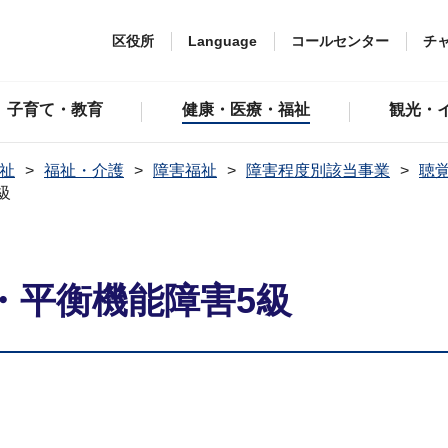
区役所
Language
コールセンター
チ
子育て・教育
健康・医療・福祉
観光・
祉
福祉・介護
障害福祉
障害程度別該当事業
聴
級
・平衡機能障害5級