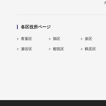
各区役所ページ
青葉区
旭区
泉区
瀬谷区
都筑区
鶴見区