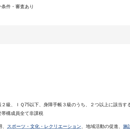
か条件・審査あり
帳２級、ＩＱ75以下、身障手帳３級のうち、２つ以上に該当す
世帯構成員全て非課税
用、
スポーツ・文化・レクリエーション
、地域活動の促進、
施