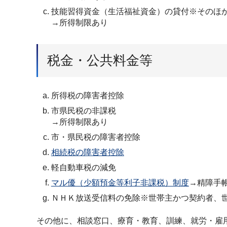
技能習得資金（生活福祉資金）の貸付※そのほ
→所得制限あり
税金・公共料金等
所得税の障害者控除
市県民税の非課税
→所得制限あり
市・県民税の障害者控除
相続税の障害者控除
軽自動車税の減免
マル優（少額預金等利子非課税）制度
→精障手
ＮＨＫ放送受信料の免除※世帯主かつ契約者、
その他に、相談窓口、療育・教育、訓練、就労・雇