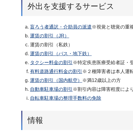
外出を支援するサービス
盲ろう者通訳・介助員の派遣
※視覚と聴覚の重
運賃の割引（JR）
運賃の割引（私鉄）
運賃の割引（バス・地下鉄）
タクシー料金の割引
※特定疾患医療受給者証・
有料道路通行料金の割引
※２種障害者は本人運
運賃の割引（国内航空）
※満12歳以上の方
自動車駐車場の割引
※割引内容は障害程度によ
自転車駐車場の整理手数料の免除
情報