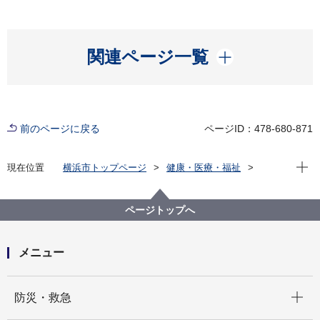
開く
関連ページ一覧
前のページに戻る
ページID：478-680-871
現在位
現在位置
横浜市トップページ
健康・医療・福祉
福祉・介護
障害福祉
障害者差別解消法への対応
事例検索
交通機関・道路
聴覚・平衡機能障害
ページトップへ
（障害者差別事例6）聴覚・平衡機能障害 交通機関・
道路
メニュー
開く
防災・救急