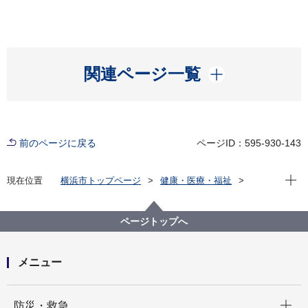
開く
関連ページ一覧
前のページに戻る
ページID：595-930-143
現在位
現在位置
横浜市トップページ
健康・医療・福祉
福祉・介護
障害福祉
障害者差別解消法への対応
事例検索
地域
その他・無回答
ページトップへ
（配慮があって良かった事例4）不明 地域
メニュー
開く
防災・救急