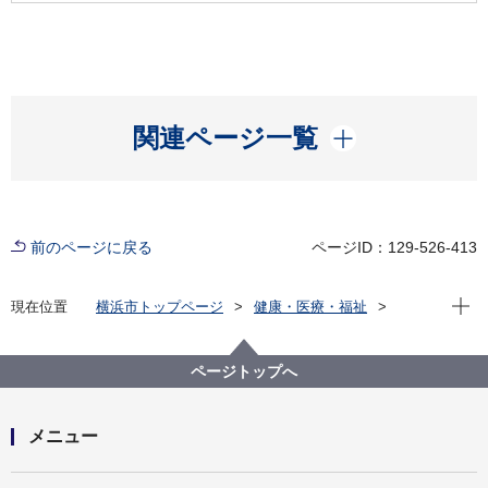
開く
関連ページ一覧
前のページに戻る
ページID：129-526-413
現在位
現在位置
横浜市トップページ
健康・医療・福祉
福祉・介護
障害福祉
障害者差別解消法への対応
事例検索
地域
その他・無回答
（障害者差別事例6）不明 地域
ページトップへ
メニュー
開く