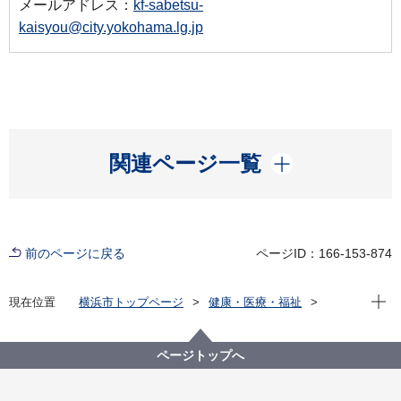
メールアドレス：
kf-sabetsu-
kaisyou@city.yokohama.lg.jp
開く
関連ページ一覧
前のページに戻る
ページID：166-153-874
現在位
現在位置
横浜市トップページ
健康・医療・福祉
福祉・介護
障害福祉
障害者差別解消法への対応
事例検索
地域
その他・無回答
（障害者差別事例7）不明 地域
ページトップへ