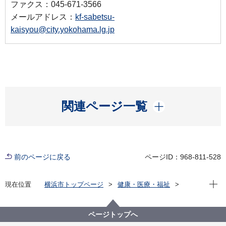
ファクス：045-671-3566
メールアドレス：
kf-sabetsu-
kaisyou@city.yokohama.lg.jp
開く
関連ページ一覧
前のページに戻る
ページID：968-811-528
現在位
現在位置
横浜市トップページ
健康・医療・福祉
福祉・介護
障害福祉
障害者差別解消法への対応
事例検索
地域
その他・無回答
（障害者差別事例3）不明 地域
ページトップへ