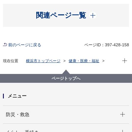
開く
関連ページ一覧
前のページに戻る
ページID：397-428-158
現在位
現在位置
横浜市トップページ
健康・医療・福祉
福祉・介護
障害福祉
障害者差別解消法への対応
事例検索
地域
その他・無回答
ページトップへ
（配慮があって良かった事例2）不明 地域
メニュー
開く
防災・救急
開く