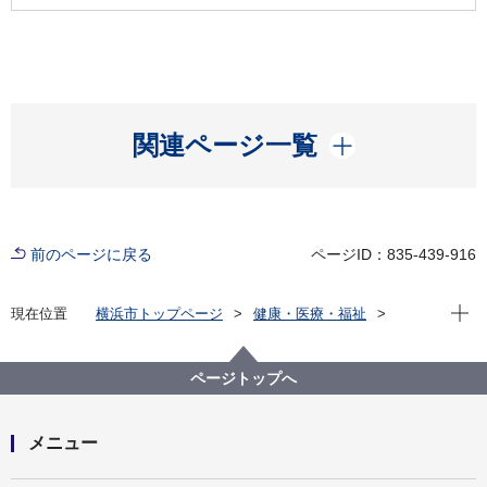
開く
関連ページ一覧
前のページに戻る
ページID：835-439-916
現在位
現在位置
横浜市トップページ
健康・医療・福祉
福祉・介護
福祉のまちづくり
バリアフリーの取組
エスカレーターの安全利用
ページトップへ
メニュー