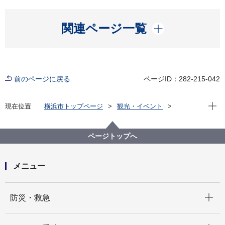
開く
関連ページ一覧
前のページに戻る
ページID：282-215-042
現在位
現在位置
横浜市トップページ
観光・イベント
スポーツ
大会・イベント
【募集終了】「第62回1000万人ラジオ体操・みんなの
体操祭」
ページトップへ
メニュー
開く
防災・救急
開く