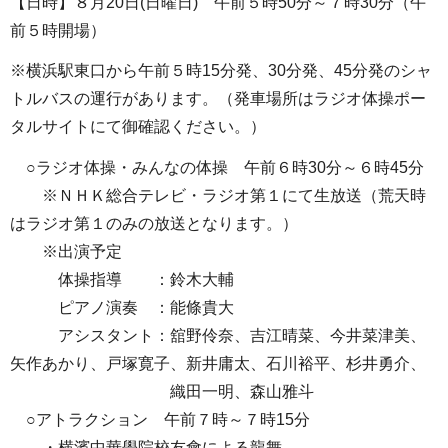
【日時】８月20日(日曜日) 午前５時50分～７時30分（午
前５時開場）
※横浜駅東口から午前５時15分発、30分発、45分発のシャ
トルバスの運行があります。（発車場所はラジオ体操ポー
タルサイトにて御確認ください。）
○ラジオ体操・みんなの体操 午前６時30分～６時45分
※ＮＨＫ総合テレビ・ラジオ第１にて生放送（荒天時
はラジオ第１のみの放送となります。）
※出演予定
体操指導 ：鈴木大輔
ピアノ演奏 ：能條貴大
アシスタント：舘野伶奈、吉江晴菜、今井菜津美、
矢作あかり、戸塚寛子、新井庸太、石川裕平、杉井勇介、
織田一明、森山雅斗
○アトラクション 午前７時～７時15分
・横濱中華學院校友會による龍舞