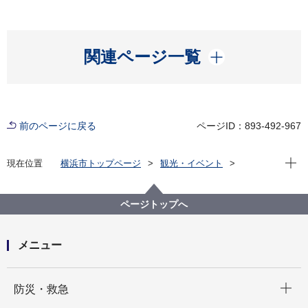
開く
関連ページ一覧
前のページに戻る
ページID：893-492-967
現在位
現在位置
横浜市トップページ
観光・イベント
横浜の港
横浜港を体感
横浜港を学ぶ
横浜港の歴史
みなとへＧＯ！ 横浜港の歴史（２）
ページトップへ
メニュー
開く
防災・救急