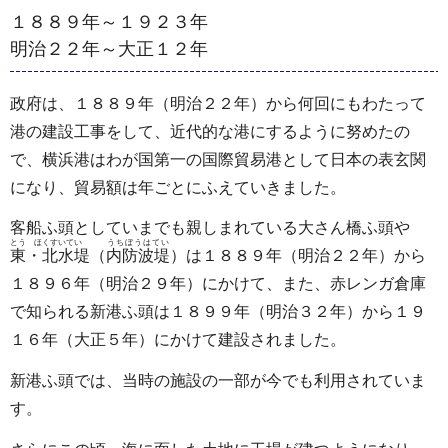
１８８９年～１９２３年
明治２２年～大正１２年
政府は、１８８９年（明治２２年）から何回にもわたって
港の建設工事をして、近代的な港にするように努めたの
で、横浜港はわが国第一の国際貿易港として日本の表玄関
になり、貿易額は年ごとにふえていきました。
客船ふ頭としていまでも親しまれている大さん橋ふ頭や
とう ほくすいてい
うちぼうはてい
東・北水堤
（
内防波堤
）は１８８９年（明治２２年）から
１８９６年（明治２９年）にかけて、また、赤レンガ倉庫
で知られる新港ふ頭は１８９９年（明治３２年）から１９
１６年（大正５年）にかけて建設されました。
新港ふ頭では、当時の施設の一部が今でも利用されていま
す。