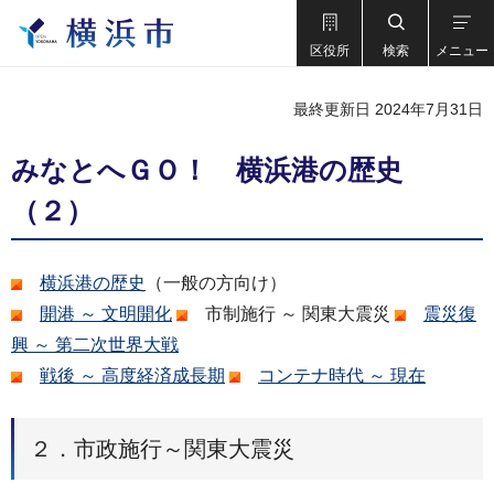
区役所
検索
メニュー
最終更新日 2024年7月31日
みなとへＧＯ！ 横浜港の歴史
（２）
横浜港の歴史
（一般の方向け）
開港 ～ 文明開化
市制施行 ～ 関東大震災
震災復
興 ～ 第二次世界大戦
戦後 ～ 高度経済成長期
コンテナ時代 ～ 現在
２．市政施行～関東大震災