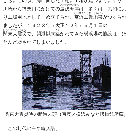
さらにこの頃、海に面した土地に工場が建つようになり、
とおあさかいがん
川崎から神奈川にかけての
遠浅海岸
は、多くは、民間によ
けいひんこうぎょうちたい
り工場用地として埋め立てられ、
京浜工業地帯
がつくられ
ましたが、１９２３年（大正１２年）９月１日の
かんとうだいしんさい
きず
関東大震災
で、開港以来
築
かれてきた横浜港の施設は、ほ
こわ
とんど
壊
されてしまいました。
関東大震災時の新港ふ頭（写真／横浜みなと博物館所蔵）
「この時代の主な輸入品」