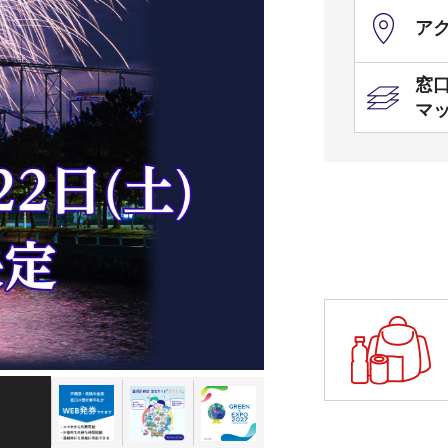
ア
窓
マ
事前WEB発券・窓口混雑状況
金沢区 移住・定住サイト「カナスタ」
GREEN×EXPO 2027