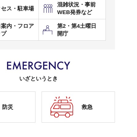
混雑状況・事前
クセス・駐車場
WEB発券など
口案内・フロア
第2・第4土曜日
ップ
開庁
いざというとき
防災
救急