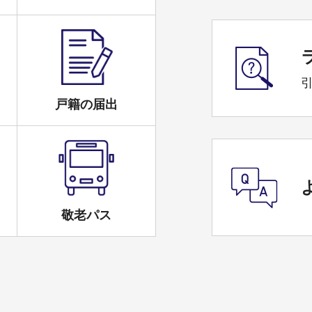
戸籍の届出
敬老パス