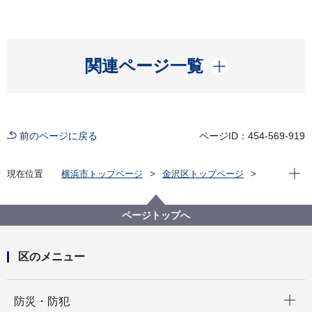
開く
関連ページ一覧
前のページに戻る
ページID：454-569-919
現在位
現在位置
横浜市トップページ
金沢区トップページ
くらし・手続き
市民協働・学び
協働・支援
LINKAI横浜金沢推進事業（鳥浜工業団地・金沢産業団
ページトップへ
地との取組）
LINKAI横浜金沢とは
区のメニュー
開く
防災・防犯