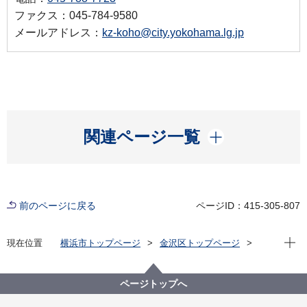
ファクス：045-784-9580
メールアドレス：
kz-koho@city.yokohama.lg.jp
開く
関連ページ一覧
前のページに戻る
ページID：415-305-807
現在位
現在位置
横浜市トップページ
金沢区トップページ
区政情報
広報・刊行物
令和８年度金沢区バナー広告募集案内
ページトップへ