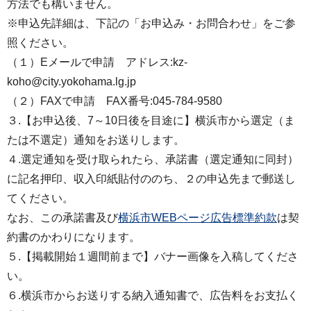
方法でも構いません。
※申込先詳細は、下記の「お申込み・お問合わせ」をご参
照ください。
（１）Eメールで申請 アドレス:kz-
koho@city.yokohama.lg.jp
（２）FAXで申請 FAX番号:045-784-9580
３.【お申込後、7～10日後を目途に】横浜市から選定（ま
たは不選定）通知をお送りします。
４.選定通知を受け取られたら、承諾書（選定通知に同封）
に記名押印、収入印紙貼付ののち、２の申込先まで郵送し
てください。
なお、この承諾書及び
横浜市WEBページ広告標準約款
は契
約書のかわりになります。
５.【掲載開始１週間前まで】バナー画像を入稿してくださ
い。
６.横浜市からお送りする納入通知書で、広告料をお支払く