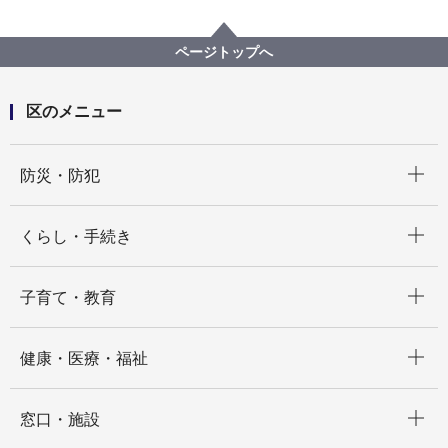
くらし・手続き
戸籍・税・保険
国民健康保険
保険年金課のご案内
ページトップへ
区のメニュー
開く
防災・防犯
開く
くらし・手続き
開く
子育て・教育
開く
健康・医療・福祉
開く
窓口・施設