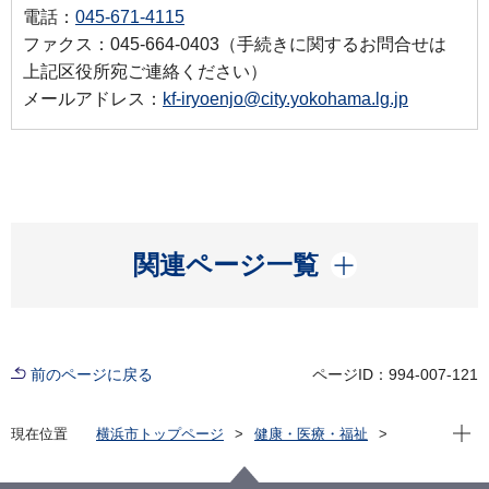
電話：
045-671-4115
ファクス：045-664-0403（手続きに関するお問合せは
上記区役所宛ご連絡ください）
メールアドレス：
kf-iryoenjo@city.yokohama.lg.jp
開く
関連ページ一覧
前のページに戻る
ページID：994-007-121
現在位
現在位置
横浜市トップページ
健康・医療・福祉
健康・医療
医療費助成
重度障害者医療費助成