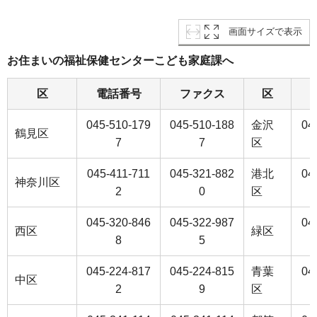
画面サイズで表示
お住まいの福祉保健センターこども家庭課へ
区
電話番号
ファクス
区
045-510-179
045-510-188
金沢
04
鶴見区
7
7
区
045-411-711
045-321-882
港北
04
神奈川区
2
0
区
045-320-846
045-322-987
04
西区
緑区
8
5
045-224-817
045-224-815
青葉
04
中区
2
9
区