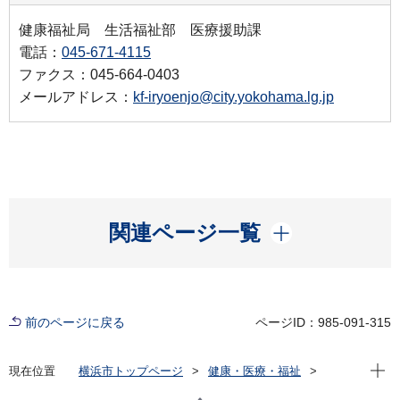
健康福祉局 生活福祉部 医療援助課
電話：
045-671-4115
ファクス：045-664-0403
メールアドレス：
kf-iryoenjo@city.yokohama.lg.jp
開く
関連ページ一覧
前のページに戻る
ページID：985-091-315
現在位
現在位置
横浜市トップページ
健康・医療・福祉
健康・医療
医療費助成
結核児童療育医療給付