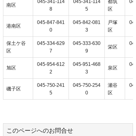
045-341-114
045-341-114
都筑
04
南区
8
5
区
045-847-841
045-842-081
戸塚
04
港南区
0
3
区
保土ケ谷
045-334-629
045-333-630
04
栄区
区
7
9
045-954-612
045-951-468
04
旭区
泉区
2
3
045-750-241
045-750-254
瀬谷
04
磯子区
5
0
区
このページへのお問合せ