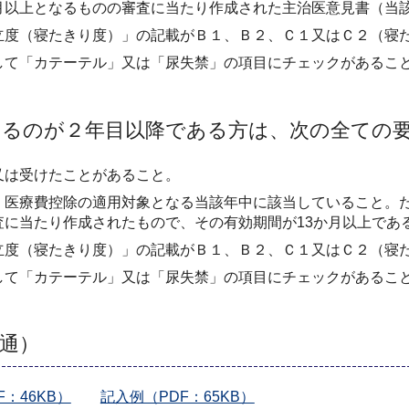
月以上となるものの審査に当たり作成された主治医意見書（当
立度（寝たきり度）」の記載がＢ１、Ｂ２、Ｃ１又はＣ２（寝
して「カテーテル」又は「尿失禁」の項目にチェックがあるこ
けるのが２年目以降である方は、次の全ての
又は受けたことがあること。
、医療費控除の適用対象となる当該年中に該当していること。
に当たり作成されたもので、その有効期間が13か月以上であ
立度（寝たきり度）」の記載がＢ１、Ｂ２、Ｃ１又はＣ２（寝
して「カテーテル」又は「尿失禁」の項目にチェックがあるこ
通）
：46KB）
記入例（PDF：65KB）