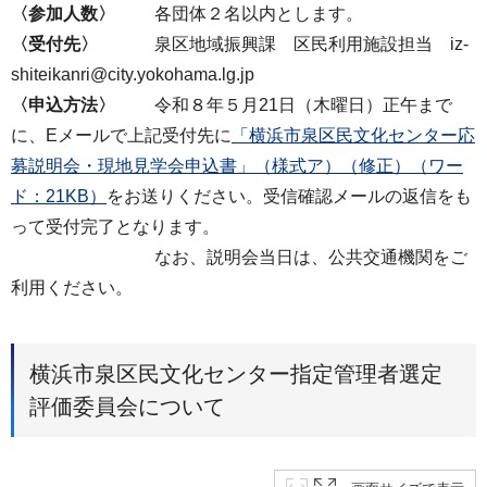
〈参加人数〉
各団体２名以内とします。
〈受付先〉
泉区地域振興課 区民利用施設担当 iz-
shiteikanri@city.yokohama.lg.jp
〈申込方法〉
令和８年５月21日（木曜日）正午まで
に、Eメールで上記受付先に
「横浜市泉区民文化センター応
募説明会・現地見学会申込書」（様式ア）（修正）（ワー
ド：21KB）
をお送りください。受信確認メールの返信をも
って受付完了となります。
なお、説明会当日は、公共交通機関をご
利用ください。
横浜市泉区民文化センター指定管理者選定
評価委員会について