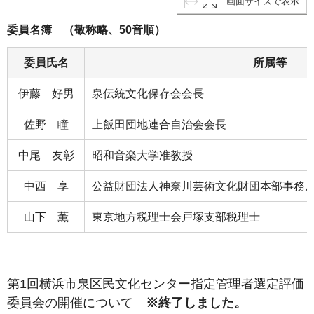
画面サイズで表示
委員名簿 （敬称略、50音順）
委員氏名
所属等
伊藤 好男
泉伝統文化保存会会長
佐野 瞳
上飯田団地連合自治会会長
中尾 友彰
昭和音楽大学准教授
中西 享
公益財団法人神奈川芸術文化財団本部事務
山下 薫
東京地方税理士会戸塚支部税理士
第1回横浜市泉区民文化センター指定管理者選定評価
委員会の開催について
※終了しました。