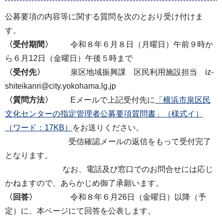
公募要項の内容等に関する質問を次のとおり受け付けま
す。
〈受付期間〉
令和８年６月８日（月曜日）午前９時か
ら６月12日（金曜日）午後５時まで
〈受付先〉
泉区地域振興課 区民利用施設担当 iz-
shiteikanri@city.yokohama.lg.jp
〈質問方法〉
Eメールで上記受付先に
「横浜市泉区民
文化センターの指定管理者公募要項質問書」（様式イ）
（ワード：17KB）
をお送りください。
受信確認メールの返信をもって受付完了
となります。
なお、電話及び窓口でのお問合せには応じ
かねますので、あらかじめ御了承願います。
〈回答〉
令和８年６月26日（金曜日）以降（予
定）に、本ページにて回答を公表します。