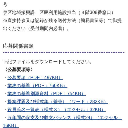
号
泉区地域振興課 区民利用施設担当（３階308番窓口）
※直接持参又は記録が残る送付方法（簡易書留等）で御提
出ください（受付期間内必着）。
応募関係書類
下記ファイルをダウンロードしてください。
〈公募要項等〉
・
公募要項（PDF：497KB）
・
業務の基準（PDF：760KB）
・
業務の基準別添資料（PDF：754KB）
・
提案課題及び様式集（差替）（ワード：282KB）
・
役員氏名一覧表（様式３）（エクセル：32KB）
・
５年間の収支及び収支バランス（様式24）（エクセル：
16KB）