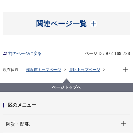
開く
関連ページ一覧
前のページに戻る
ページID：972-169-728
現在位
現在位置
横浜市トップページ
泉区トップページ
区政情報
指定管理者制度
区民利用施設の指定管理
横浜市泉区民文化センター指定管理者（第５期）の公
ページトップへ
募について（令和８年度実施）
区のメニュー
開く
防災・防犯