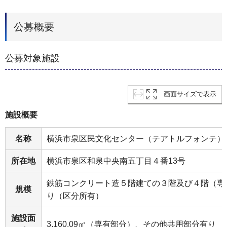
公募概要
公募対象施設
画面サイズで表示
施設概要
名称
横浜市泉区民文化センター（テアトルフォンテ）
所在地
横浜市泉区和泉中央南五丁目４番13号
鉄筋コンクリート造５階建ての３階及び４階（専
規模
り（区分所有）
施設面
3,160.09㎡（専有部分）、その他共用部分有り