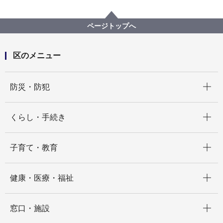
区政情報
指定管理者制度
区民利用施設の指定管理
横浜市いずみ台公園こどもログハウス指定管理者（第
ページトップへ
５期）の公募について（令和８年度実施）
区のメニュー
開く
防災・防犯
開く
くらし・手続き
開く
子育て・教育
開く
健康・医療・福祉
開く
窓口・施設