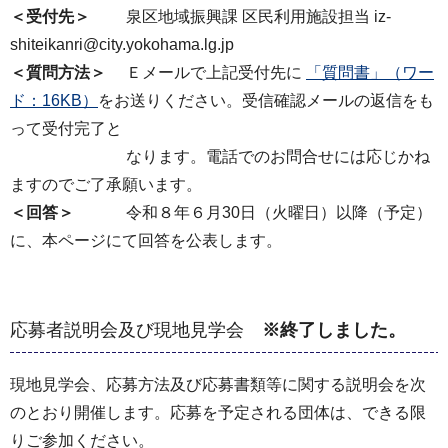
＜受付先＞
泉区地域振興課 区⺠利⽤施設担当 iz-
shiteikanri@city.yokohama.lg.jp
＜質問⽅法＞
Ｅメールで上記受付先に
「質問書」（ワー
ド：16KB）
をお送りください。受信確認メールの返信をも
って受付完了と
なります。電話でのお問合せには応じかね
ますのでご了承願います。
＜回答＞
令和８年６⽉30⽇（火曜⽇）以降（予定）
に、本ページにて回答を公表します。
応募者説明会及び現地見学会
※終了しました。
現地⾒学会、応募⽅法及び応募書類等に関する説明会を次
のとおり開催します。応募を予定される団体は、できる限
りご参加ください。