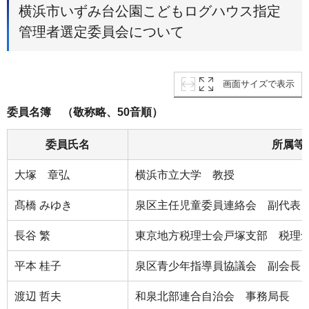
横浜市いずみ台公園こどもログハウス指定
管理者選定委員会について
画面サイズで表示
委員名簿 （敬称略、50音順）
委員氏名
所属等
大塚 章弘
横浜市立大学 教授
髙橋 みゆき
泉区主任児童委員連絡会 副代表
長谷 繁
東京地方税理士会戸塚支部 税理
平本 桂子
泉区青少年指導員協議会 副会長
渡辺 哲夫
和泉北部連合自治会 事務局長