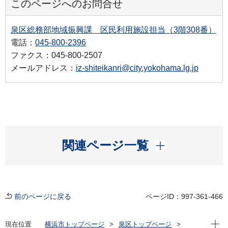
このページへのお問合せ
泉区総務部地域振興課 区民利用施設担当（3階308番）
電話：
045-800-2396
ファクス：045-800-2507
メールアドレス：
iz-shiteikanri@city.yokohama.lg.jp
開く
関連ページ一覧
前のページに戻る
ページID：997-361-466
現在位
現在位置
横浜市トップページ
泉区トップページ