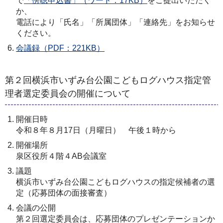
で
「傍聴申込書」（ワード：17KB）
をご提出いただく
か、
電話により「氏名」「所属団体」「連絡先」をお知らせ
ください。
会議録（PDF：221KB）
第２回横浜市いずみ台公園こどもログハウス指定管
理者選定委員会の開催について
開催日時
令和８年８月17日（月曜日） 午後１時から
開催場所
泉区役所４階４AB会議室
議題
横浜市いずみ台公園こどもログハウスの指定候補者の選
定（応募団体の面接審査）
会議の公開
第２回選定委員会は、応募団体のプレゼンテーションか