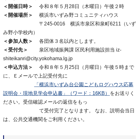
＜開催⽇時＞
令和８年５⽉28⽇（木曜⽇）午後２時
＜開催場所＞
横浜市いずみ野コミュニティハウス
〒245-0016 横浜市泉区和泉町6211（いず
み野小学校内）
＜参加⼈数＞
各団体３名以内とします。
＜受付先＞
泉区地域振興課 区⺠利⽤施設担当 iz-
shiteikanri@city.yokohama.lg.jp
＜申込⽅法＞
令和８年５⽉25⽇（月曜⽇）午後５時まで
に、Ｅメールで上記受付先に
「横浜市いずみ台公園こどもログハウス応募
説明会・現地見学会申込書」（ワード：16KB）
をお送りく
ださい。受信確認メールの返信をもっ
て受付完了となります。 なお、説明会当⽇
は、公共交通機関をご利⽤ください。