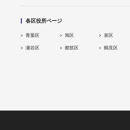
各区役所ページ
青葉区
旭区
泉区
瀬谷区
都筑区
鶴見区