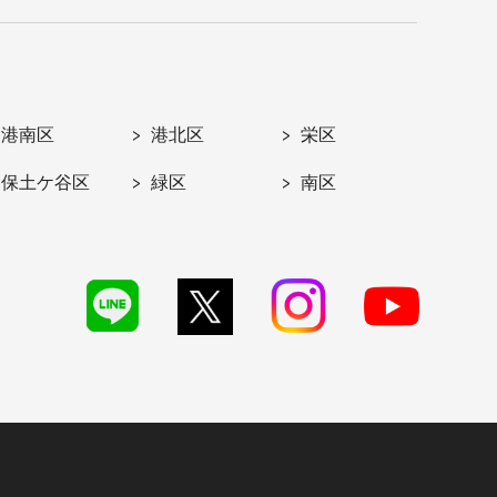
港南区
港北区
栄区
保土ケ谷区
緑区
南区