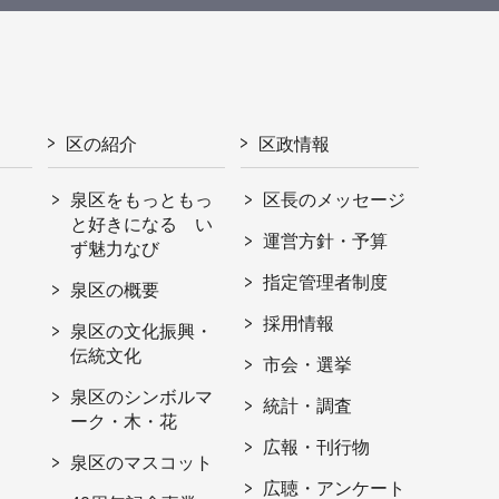
区の紹介
区政情報
泉区をもっともっ
区長のメッセージ
と好きになる い
運営方針・予算
ず魅力なび
指定管理者制度
泉区の概要
採用情報
泉区の文化振興・
伝統文化
市会・選挙
泉区のシンボルマ
統計・調査
ーク・木・花
広報・刊行物
泉区のマスコット
広聴・アンケート