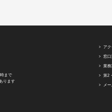
アク
窓口
業務
5時まで
第2
あります
メー