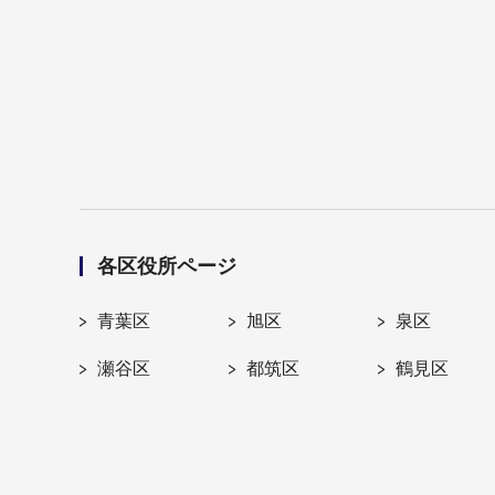
各区役所ページ
青葉区
旭区
泉区
瀬谷区
都筑区
鶴見区