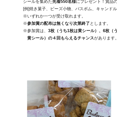
シールを集めた
先着550名様
にプレゼント！賞品
[例]焼き菓子、ビーズ小物、バスボム、キャンド
※いずれか一つが受け取れます。
※
参加賞の配布は無くなり次第終了
とします。
※参加賞は、
3枚（うち1枚は黄シール）、6枚（
黄シール）の４回もらえるチャンス
があります