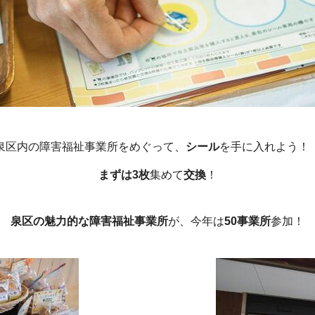
泉区内の障害福祉事業所をめぐって、
シール
を手に入れよう
まずは3枚
集めて
交換
！
泉区の魅力的な障害福祉事業所
が、今年は
50事業所
参加！