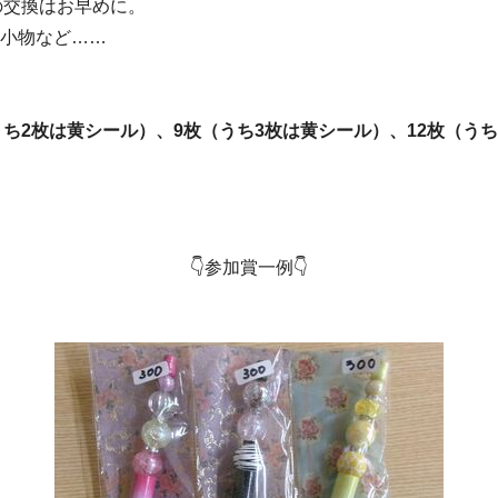
の交換はお早めに。
ル小物など……
うち2枚は黄シール）、9枚（うち3枚は黄シール）、12枚（うち
。
👇参加賞一例👇