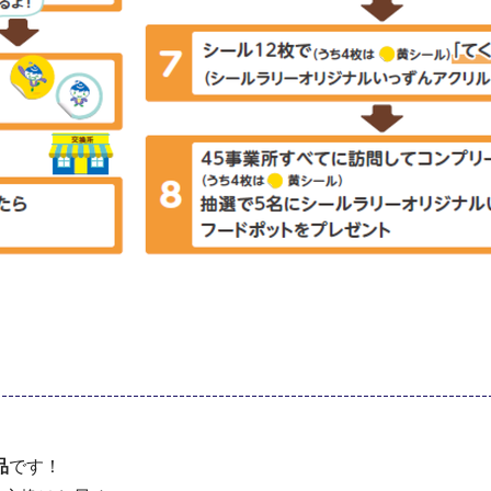
品
です！