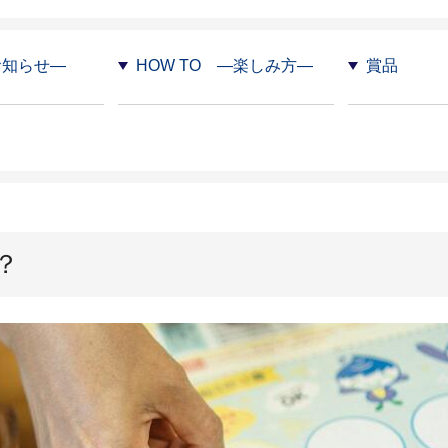
お知らせ―
HOW TO ―楽しみ方―
賞品
？