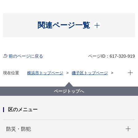
開く
関連ページ一覧
前のページに戻る
ページID：617-320-919
現在位
現在位置
横浜市トップページ
磯子区トップページ
くらし・手続き
市民協働・学び
協働・支援
自治会・町内会
自治会町内会への加入申込について
ページトップへ
区のメニュー
開く
防災・防犯