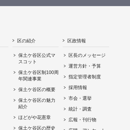
区の紹介
区政情報
保土ケ谷区公式マ
区長のメッセージ
スコット
運営方針・予算
保土ケ谷区制100周
指定管理者制度
年関連事業
採用情報
保土ケ谷区の概要
市会・選挙
保土ケ谷区の魅力
紹介
統計・調査
ほどがや花憲章
広報・刊行物
保土ケ谷区の歴史