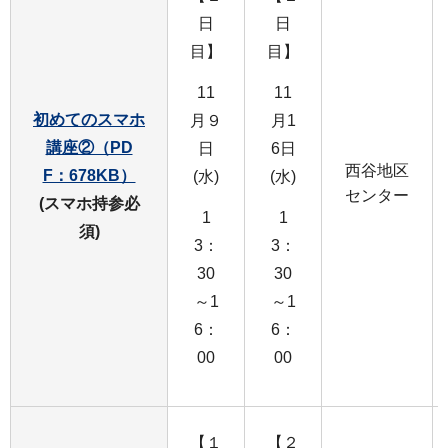
日
日
目】
目】
11
11
初めてのスマホ
月９
月1
講座②（PD
日
6日
西谷地区
F：678KB）
(水)
(水)
センター
(スマホ持参必
1
1
須)
3：
3：
30
30
～1
～1
6：
6：
00
00
【１
【２