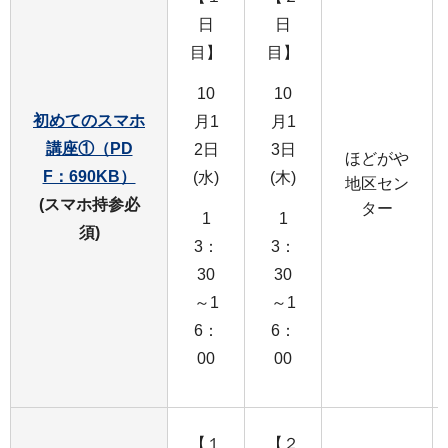
日
日
目】
目】
10
10
初めてのスマホ
月1
月1
講座①（PD
2日
3日
ほどがや
F：690KB）
(水)
(木)
地区セン
(スマホ持参必
ター
1
1
須)
3：
3：
30
30
～1
～1
6：
6：
00
00
【１
【２