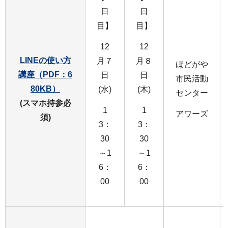
日
日
目】
目】
12
12
LINEの使い方
月７
月８
ほどがや
講座（PDF：6
日
日
市民活動
80KB）
(水)
(木)
センター
(スマホ持参必
1
1
アワーズ
須)
3：
3：
30
30
～1
～1
6：
6：
00
00