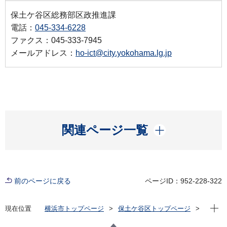
保土ケ谷区総務部区政推進課
電話：
045-334-6228
ファクス：045-333-7945
メールアドレス：
ho-ict@city.yokohama.lg.jp
開く
関連ページ一覧
前のページに戻る
ページID：952-228-322
現在位
現在位置
横浜市トップページ
保土ケ谷区トップページ
くらし・手続き
市民協働・学び
協働・支援
地域活動・区民活動