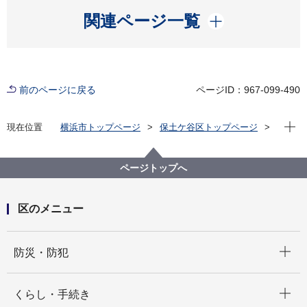
開く
関連ページ一覧
前のページに戻る
ページID：967-099-490
現在位
現在位置
横浜市トップページ
保土ケ谷区トップページ
くらし・手続き
市民協働・学び
協働・支援
地域活動・区民活動
令和２年度 ICT活用支援事業
ページトップへ
区のメニュー
開く
防災・防犯
開く
くらし・手続き