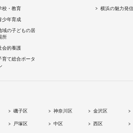
学校・教育
横浜の魅力発
青少年育成
地域の子どもの居
場所
社会的養護
子育て総合ポータ
ル
磯子区
神奈川区
金沢区
戸塚区
中区
西区