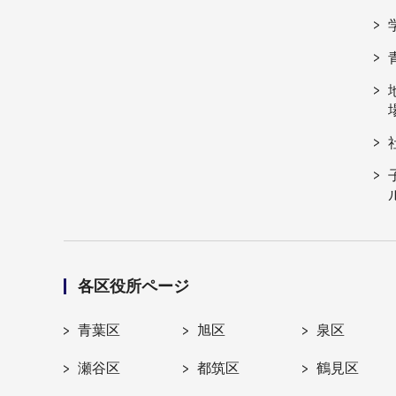
各区役所ページ
青葉区
旭区
泉区
瀬谷区
都筑区
鶴見区