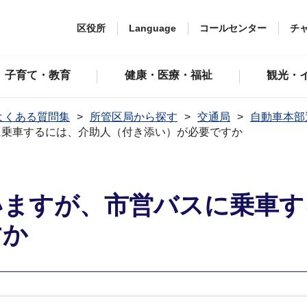
区役所
Language
コールセンター
チ
子育て・教育
健康・医療・福祉
観光・
よくある質問集
所管区局から探す
交通局
自動車本部
に乗車するには、介助人（付き添い）が必要ですか
いますが、市営バスに乗車す
すか