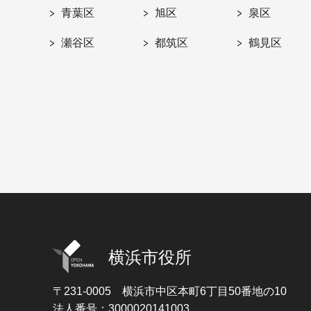
青葉区
旭区
泉区
瀬谷区
都筑区
鶴見区
横浜市役所
〒231-0005
横浜市中区本町6丁目50番地の10
法人番号：3000020141003