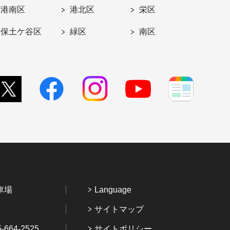
港南区
港北区
栄区
保土ケ谷区
緑区
南区
車場
Language
サイトマップ
64-2525
サイトポリシー