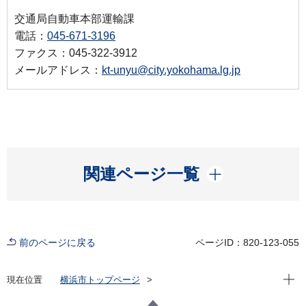
交通局自動車本部運輸課
電話：
045-671-3196
ファクス：045-322-3912
メールアドレス：
kt-unyu@city.yokohama.lg.jp
開く
関連ページ一覧
前のページに戻る
ページID：820-123-055
現在位
現在位置
横浜市トップページ
横浜市 Q＆Aよくある質問集
所管区局から探す
交通局