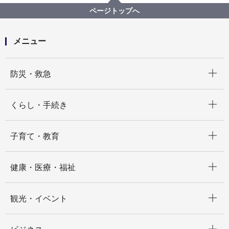
自動車本部運輸課
ページトップへ
市営バスにベビーカーを開いたまま乗車できますか
メニュー
開く
防災・救急
開く
くらし・手続き
開く
子育て・教育
開く
健康・医療・福祉
開く
観光・イベント
開く