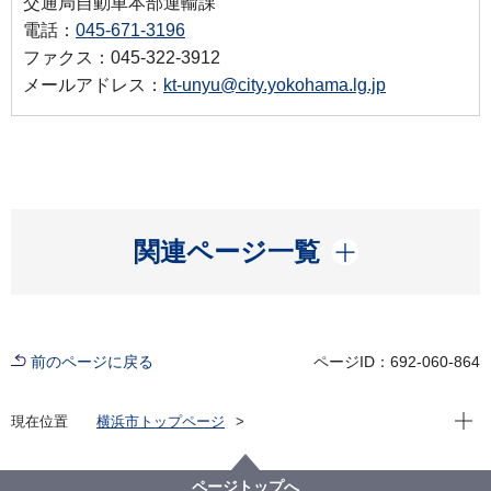
交通局自動車本部運輸課
電話：
045-671-3196
ファクス：045-322-3912
メールアドレス：
kt-unyu@city.yokohama.lg.jp
開く
関連ページ一覧
前のページに戻る
ページID：692-060-864
現在位
現在位置
横浜市トップページ
横浜市 Q＆Aよくある質問集
所管区局から探す
交通局
自動車本部運輸課
ページトップへ