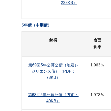
228KB）
5年債（中期債）
銘柄
表面
利率
第69回5年公募公債（地震レ
1.963％
ジリエンス債）（PDF：
78KB）
第68回5年公募公債（PDF：
1.973％
40KB）